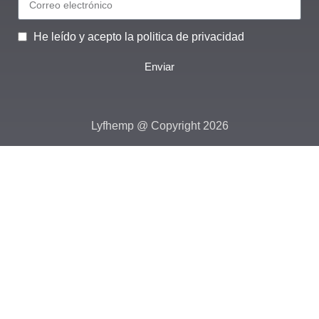
He leído y acepto la politica de privacidad
Enviar
Lyfhemp @ Copyright 2026
Bienvenido, Obtén en un 20% de descuento
en tu primera compra
Suscríbete para obtener tu descuento y estate al tanto de todas
nuestras novedades
Correo electrónico
He leído y acepto las políticas de privacidad