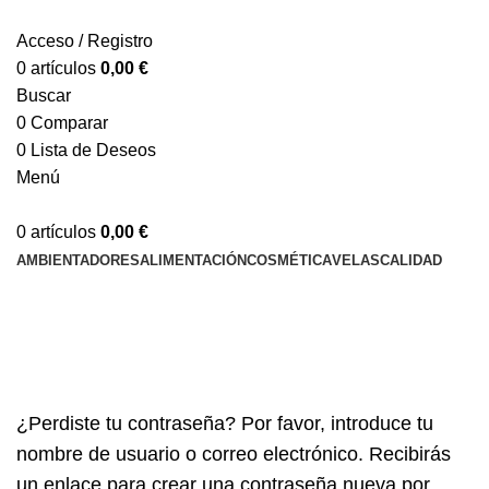
Acceso / Registro
0
artículos
0,00
€
Buscar
0
Comparar
0
Lista de Deseos
Menú
0
artículos
0,00
€
AMBIENTADORES
ALIMENTACIÓN
COSMÉTICA
VELAS
CALIDAD
Mi cuenta
Portada
»
Mi cuenta
¿Perdiste tu contraseña? Por favor, introduce tu
nombre de usuario o correo electrónico. Recibirás
un enlace para crear una contraseña nueva por