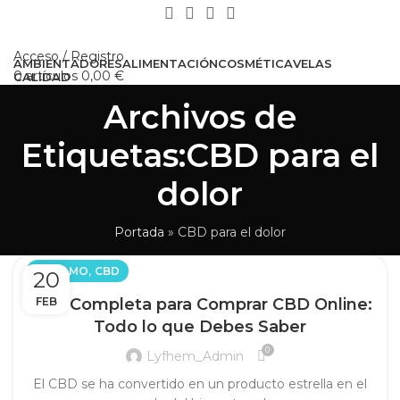
Acceso / Registro
AMBIENTADORES
ALIMENTACIÓN
COSMÉTICA
VELAS
0
artículos
0,00
€
CALIDAD
Buscar
Archivos de
0
Comparar
0
Lista de Deseos
Etiquetas:CBD para el
Menú
dolor
0
artículos
0,00
€
Portada
»
CBD para el dolor
,
CÁÑAMO
CBD
20
Guía Completa para Comprar CBD Online:
FEB
Todo lo que Debes Saber
0
Lyfhem_Admin
El CBD se ha convertido en un producto estrella en el